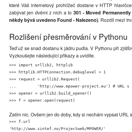
které Váš internetový prohlížeč dostane v HTTP hlavičc
Ruby
zabývat jen dvěmi z nich a to
301 - Moved Permanently 
někdy bývá uvedeno Found - Nalezeno)
. Rozdíl mezi t
Ostatní
Rozlišení přesměrování v Pythonu
Teď už se snad dostanu k jádru pudla. V Pythonu při zjišť
Vyzkoušejte následující příkazy a uvidíte.
>>>
import
urllib2
, 
httplib
>>>
httplib
.
HTTPConnection
.
debuglevel
 = 
1
>>>
 request = 
urllib2
.
Request
(
...         
'http://www.mpower-project.eu'
)
# URL s 
>>>
 opener = 
urllib2
.
build_opener
(
)
>>>
 f = opener.
open
(
request
)
Zatím nic. Ovšem jen do doby, kdy si nechám vypsat URL s
>>>
 f.
url
'http://www.sintef.no/Projectweb/MPOWER/'