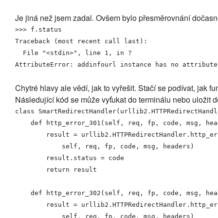
Je jiná než jsem zadal. Ovšem bylo přesměrovnání dočasn
>>>
 f.
status
Traceback 
(
most recent call last
)
:

  File 
"<stdin>"
, line 
1
, 
in
?
AttributeError
: addinfourl instance has no attribute
Chytré hlavy ale vědí, jak to vyřešit. Stačí se podívat, jak f
Následující kód se může vyťukat do terminálu nebo uložit
class
 SmartRedirectHandler
(
urllib2
.
HTTPRedirectHandl
def
 http_error_301
(
self
, req, fp, 
code
, msg, hea
        result = 
urllib2
.
HTTPRedirectHandler
.
http_er
self
, req, fp, 
code
, msg, headers
)
        result.
status
 = 
code
return
 result

def
 http_error_302
(
self
, req, fp, 
code
, msg, hea
        result = 
urllib2
.
HTTPRedirectHandler
.
http_er
self
, req, fp, 
code
, msg, headers
)