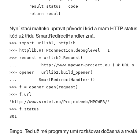
        result.
status
 = 
code
return
 result   
Nyní stačí malinko upravit původní kód a mám HTTP status z
kód už třídu SmartRedirectHandler zná.
>>>
import
urllib2
, 
httplib
>>>
httplib
.
HTTPConnection
.
debuglevel
 = 
1
>>>
 request = 
urllib2
.
Request
(
...         
'http://www.mpower-project.eu'
)
# URL s 
>>>
 opener = 
urllib2
.
build_opener
(
...         
SmartRedirectHandler
(
)
)
>>>
 f = opener.
open
(
request
)
>>>
 f.
url
'http://www.sintef.no/Projectweb/MPOWER/'
>>>
 f.
status
301
Bingo. Teď už mé programy umí rozlišovat dočasná a trval