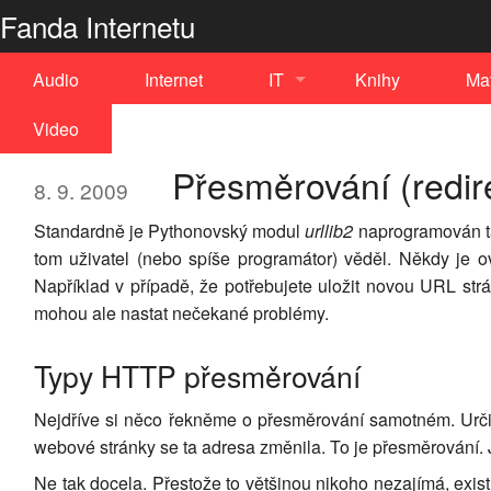
Fanda Internetu
Audio
Internet
IT
Knihy
Ma
Video
C++
Přesměrování (redir
Drupal
8. 9. 2009
iPhone
Standardně je Pythonovský modul
urllib2
naprogramován ta
tom uživatel (nebo spíše programátor) věděl. Někdy je 
Linux
Například v případě, že potřebujete uložit novou URL strá
mohou ale nastat nečekané problémy.
Nginx
Typy HTTP přesměrování
Perl
Nejdříve si něco řekněme o přesměrování samotném. Určit
PostgreSQL
webové stránky se ta adresa změnila. To je přesměrování
Python
Ne tak docela. Přestože to většinou nikoho nezajímá, exis