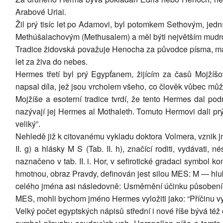
Arabové Uriai.
Žil prý tisíc let po Adamovi, byl potomkem Sethovým, je
Methúšalachovým (Methusalem) a měl býti největším mudrc
Tradice židovská považuje Henocha za původce písma, mat
let za živa do nebes.
Hermes třetí byl prý Egypťanem, žijícím za časů Mojžíšov
napsal díla, jež jsou vrcholem všeho, co člověk vůbec může
Mojžíše a esoterní tradice tvrdí, že tento Hermes dal po
nazývají jej Hermes al Mothaleth. Tomuto Hermovi dali prý 
veliký”.
Nehledě již k citovanému vykladu doktora Volmera, vznik 
II. g) a hlásky M S (Tab. II. h), značící roditi, vydávati,
naznačeno v tab. II. i. Hor, v sefirotické gradaci symbol k
hmotnou, obraz Pravdy, definován jest silou MES: M — hlu
celého jména asi následovně: Usměrnění účinku působením
MES, mohli bychom jméno Hermes vyložiti jako: “Příčinu vyj
Velký počet egyptských nápisů střední i nové říše bývá též