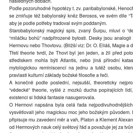
následných dobách.
Podle pozoruhodné hypotézy t. zv. panbabylonské, Heno
se zmiňuje též babylonský kněz Berosos, ve svém díle “
aby je podle potřeby tradoval svým poddaným.
Starobabylonský magický spis, zvaný Šurpu, mluvi o “des
“miláčku bohů” nadpřirozené bytosti. Desky jsou analogi
Hermovu nebo Thovtovu. (Bližší viz: Dr. O. Eliáš, Magie a 
Třetí theorie tvrdí, že Thovt byl jen jeden, a žil před p
střediskem mohla býti Atlantis, nebo jiná přírodní ka
mytologickou reminiscencí na jednu a tutéž osobu, kt
pravlasti kulturní základy božské filosofie a řeči.
A konečně podle poslední, nejsušší, theoreticky nejpro
“vědecké” theorie, vyšlé z mozků ducha popírajících lid
existenci si lidská fantasie nasugerovala.
O Hermovi napsána byla celá řada nejpodivuhodnějších
vysvětlovali jeho magickou moc jeho božským původem. Pl
připisuje mu zavedení měr a vah, Platon a Klement Alexand
od Hermových nauk celý světový řád a považuje jej za tvůr