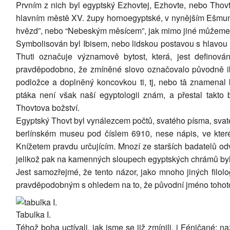
Prvním z nich byl egyptský Ezhovtej, Ezhovte, nebo Thov
Ruby
hlavním městě XV. župy hornoegyptské, v nynějším Ešmu
hvězd”, nebo “Nebeským měsícem”, jak mimo jiné můžeme s
Ostatní
Symbolisován byl Ibisem, nebo lidskou postavou s hlavou ibi
Thuti označuje významově bytost, která, jest definová
pravděpodobno, že zmíněné slovo označovalo původně ibi
podložce a doplněný koncovkou ti, tj, nebo tâ znamenal
ptáka není však naší egyptologii znám, a přestal takto
Thovtova božství.
Egyptský Thovt byl vynálezcem počtů, svatého písma, svat
berlínském museu pod číslem 6910, nese nápis, ve kter
Knížetem pravdu určujícím. Mnozí ze starších badatelů od
jelikož pak na kamenných sloupech egyptských chrámů bylo 
Jest samozřejmé, že tento názor, jako mnoho jiných filol
pravděpodobným s ohledem na to, že původní jméno tohoto 
Tabulka I.
Téhož boha uctívali, jak jsme se již zmínili, i Féničané; 