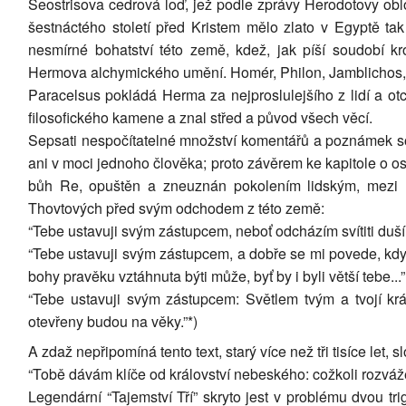
Seostrisova cedrová loď, jež podle zprávy Herodotovy oblož
šestnáctého století před Kristem mělo zlato v Egyptě ta
nesmírné bohatství této země, kdež, jak píší soudobí kr
Hermova alchymického umění. Homér, Philon, Jamblichos, E
Paracelsus pokládá Herma za nejproslulejšího z lidí a ot
filosofického kamene a znal střed a původ všech věcí.
Sepsati nespočítatelné množství komentářů a poznámek s
ani v moci jednoho člověka; proto závěrem ke kapitole o os
bůh Re, opuštěn a zneuznán pokolením lidským, mezi n
Thovtových před svým odchodem z této země:
“Tebe ustavuji svým zástupcem, neboť odcházím svítiti duším
“Tebe ustavuji svým zástupcem, a dobře se mi povede, když 
bohy pravěku vztáhnuta býti může, byť by i byli větší tebe...”
“Tebe ustavuji svým zástupcem: Světlem tvým a tvojí krá
otevřeny budou na věky.”*)
A zdaž nepřipomíná tento text, starý více než tři tisíce let
“Tobě dávám klíče od království nebeského: cožkoli rozváž
Legendární “Tajemství Tří” skryto jest v problému dvou t