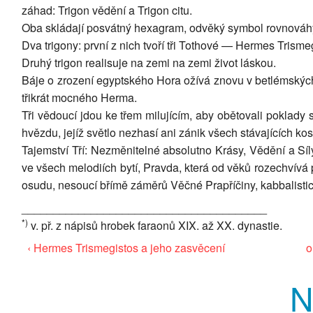
záhad: Trigon vědění a Trigon citu.
Oba skládají posvátný hexagram, odvěký symbol rovnováhy, ž
Dva trigony: první z nich tvoří tři Tothové — Hermes Trismeg
Druhý trigon realisuje na zemi na zemi život láskou.
Báje o zrození egyptského Hora ožívá znovu v betlémských j
třikrát mocného Herma.
Tři vědoucí jdou ke třem milujícím, aby obětovali poklady 
hvězdu, jejíž světlo nezhasí ani zánik všech stávajících kos
Tajemství Tří: Nezměnitelné absolutno Krásy, Vědění a Síly,
ve všech melodiích bytí, Pravda, která od věků rozechvívá p
osudu, nesoucí břímě záměrů Věčné Prapříčiny, kabbalistic
_______________________________________
*)
v. př. z nápisů hrobek faraonů XIX. až XX. dynastie.
‹ Hermes Trismegistos a jeho zasvěcení
o
N