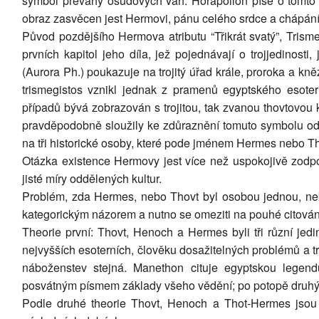
symbol převahy osudových vah. Horapollon píše o tomto př
obraz zasvěcen jest Hermovi, pánu celého srdce a chápání
Původ pozdějšího Hermova atributu “Třikrát svatý”, Trismeg
prvních kapitol jeho díla, jež pojednávají o trojjedinosti,
(Aurora Ph.) poukazuje na trojitý úřad krále, proroka a kn
trismegistos vznikl jednak z pramenů egyptského esoter
případů bývá zobrazován s trojitou, tak zvanou thovtovou ko
pravděpodobně sloužily ke zdůraznění tomuto symbolu odpov
na tři historické osoby, které pode jménem Hermes nebo Tho
Otázka existence Hermovy jest více než uspokojivě zodp
jisté míry oddělených kultur.
Problém, zda Hermes, nebo Thovt byl osobou jednou, nebo 
kategorickým názorem a nutno se omeziti na pouhé citován
Theorie první: Thovt, Henoch a Hermes byli tři různí jedi
nejvyšších esoterních, člověku dosažitelných problémů a tr
náboženstev stejná. Manethon cituje egyptskou legen
posvátným písmem základy všeho vědění; po potopě druhý T
Podle druhé theorie Thovt, Henoch a Thot-Hermes jsou j