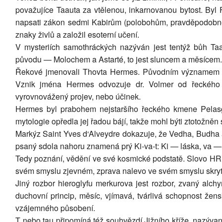
považujíce Taauta za vtělenou, inkarnovanou bytost. Byl
napsati zákon sedmi Kabirům (polobohům, pravděpodobně m
znaky živlů a založil esoterní učení.
V mysteriích samothráckých nazýván jest tentýž bůh Taa
původu — Molochem a Astarté, to jest sluncem a měsícem.
Řekové jmenovali Thovta Hermes. Původním významem toh
Vznik jména Hermes odvozuje dr. Volmer od řeckého ei
vyrovnovážený projev, nebo účinek.
Hermes byl prabohem nejstaršího řeckého kmene Pelasgů 
mytologie opředla jej řadou bájí, takže mohl býti ztotožn
Markýz Saint Yves d‘Alveydre dokazuje, že Vedha, Budha
psaný sdola nahoru znamená prý Ki-va-t: Ki — láska, va 
Tedy poznání, vědění ve své kosmické podstatě. Slovo H
svém smyslu zjevném, zprava nalevo ve svém smyslu skry
Jiný rozbor hieroglyfu merkurova jest rozbor, zvaný alc
duchovní princip, měsíc, vjímavá, tvárlivá schopnost žens
vzájemného působení.
T nebo tau připomíná též souhvězdí Jižního kříže, nazýva