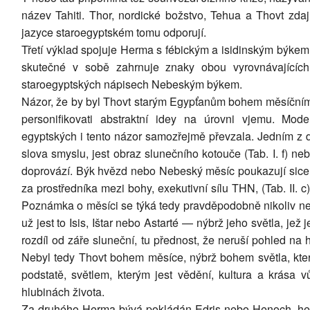
název Tahiti. Thor, nordické božstvo, Tehua a Thovt zdaj
jazyce staroegyptském tomu odporují.
Třetí výklad spojuje Herma s fébickým a isidinským býkem 
skutečné v sobě zahrnuje znaky obou vyrovnávajících
staroegyptských nápisech Nebeským býkem.
Názor, že by byl Thovt starým Egypťanům bohem měsíčním,
personifikovati abstraktní idey na úrovni vjemu. Mo
egyptských i tento názor samozřejmě převzala. Jedním z
slova smyslu, jest obraz slunečního kotouče (Tab. I. f) ne
doprovází. Býk hvězd nebo Nebeský měsíc poukazují sice zř
za prostředníka mezi bohy, exekutivní sílu THN, (Tab. II. c),
Poznámka o měsíci se týká tedy pravděpodobně nikoliv n
už jest to Isis, Ištar nebo Astarté — nýbrž jeho světla, j
rozdíl od záře sluneční, tu přednost, že neruší pohled na 
Nebyl tedy Thovt bohem měsíce, nýbrž bohem světla, které
podstatě, světlem, kterým jest vědění, kultura a krása
hlubinách života.
Za druhého Herma bývá pokládán Edris nebo Henoch, hebrej