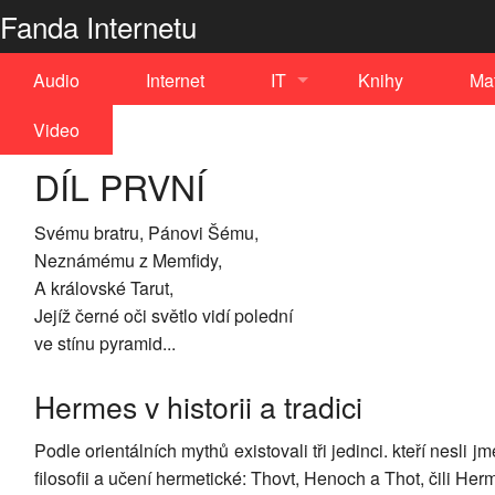
Fanda Internetu
Audio
Internet
IT
Knihy
Ma
Video
C++
DÍL PRVNÍ
Drupal
iPhone
Svému bratru, Pánovi Šému,
Neznámému z Memfidy,
Linux
A královské Tarut,
Jejíž černé oči světlo vidí polední
Nginx
ve stínu pyramid...
Perl
Hermes v historii a tradici
PostgreSQL
Podle orientálních mythů existovali tři jedinci. kteří nesli j
filosofii a učení hermetické: Thovt, Henoch a Thot, čili Her
Python