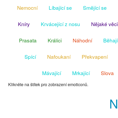
Nemocní
Líbající se
Smějící se
Ruby
Ostatní
Kníry
Krvácející z nosu
Nějaké věci
Prasata
Králíci
Náhodní
Běhají
Spící
Nafoukaní
Překvapení
Mávající
Mrkající
Slova
Klikněte na štítek pro zobrazení emoticonů.
N